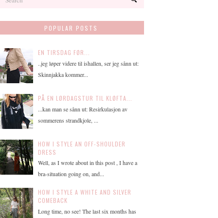
POPULAR POSTS
EN TIRSDAG FØR...
..jeg løper videre til ishallen, ser jeg sånn ut:
Skinnjakka kommer...
PÅ EN LØRDAGSTUR TIL KLØFTA...
...kan man se sånn ut: Resirkulasjon av
sommerens strandkjole, ...
HOW I STYLE AN OFF-SHOULDER
DRESS
Well, as I wrote about in this post , I have a
bra-situation going on, and...
HOW I STYLE A WHITE AND SILVER
COMEBACK
Long time, no see! The last six months has