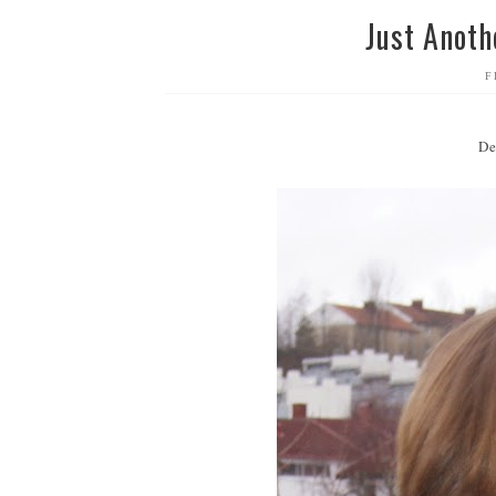
Just Anot
F
Det