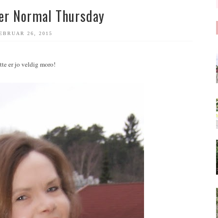
her Normal Thursday
EBRUAR 26, 2015
te er jo veldig moro!