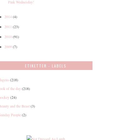
Pink Wednesday!
2014
(4)
►
2011
(23)
►
2010
(91)
►
2009
(7)
►
ETIKETTER - LABELS
dagens
(218)
look of the day
(218)
hockey
(24)
Beauty and the Beast
(3)
Sunday People
(2)