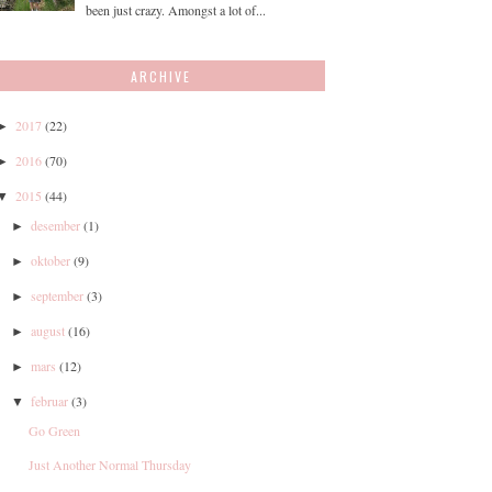
been just crazy. Amongst a lot of...
ARCHIVE
2017
(22)
►
2016
(70)
►
2015
(44)
▼
desember
(1)
►
oktober
(9)
►
september
(3)
►
august
(16)
►
mars
(12)
►
februar
(3)
▼
Go Green
Just Another Normal Thursday