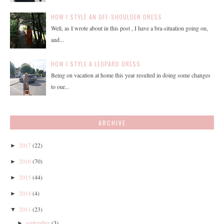
HOW I STYLE AN OFF-SHOULDER DRESS
Well, as I wrote about in this post , I have a bra-situation going on,
and...
HOW I STYLE A LEOPARD DRESS
Being on vacation at home this year resulted in doing some changes
to our...
ARCHIVE
2017
(22)
►
2016
(70)
►
2015
(44)
►
2014
(4)
►
2011
(23)
▼
september
(3)
►