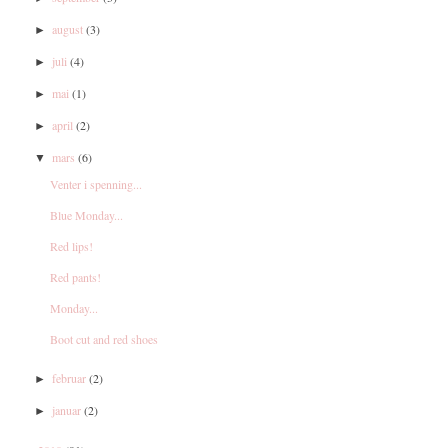
august
(3)
►
juli
(4)
►
mai
(1)
►
april
(2)
►
mars
(6)
▼
Venter i spenning...
Blue Monday...
Red lips!
Red pants!
Monday...
Boot cut and red shoes
februar
(2)
►
januar
(2)
►