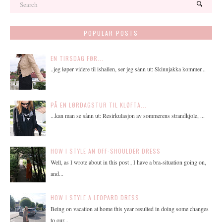
POPULAR POSTS
EN TIRSDAG FØR...
..jeg løper videre til ishallen, ser jeg sånn ut: Skinnjakka kommer...
PÅ EN LØRDAGSTUR TIL KLØFTA...
...kan man se sånn ut: Resirkulasjon av sommerens strandkjole, ...
HOW I STYLE AN OFF-SHOULDER DRESS
Well, as I wrote about in this post , I have a bra-situation going on,
and...
HOW I STYLE A LEOPARD DRESS
Being on vacation at home this year resulted in doing some changes
to our...