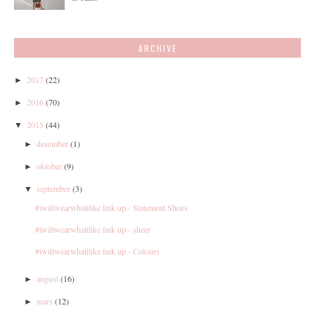
ARCHIVE
2017
(22)
►
2016
(70)
►
2015
(44)
▼
desember
(1)
►
oktober
(9)
►
september
(3)
▼
#iwillwearwhatilike link up - Statement Shoes
#iwillwearwhatilike link up - sheer
#iwillwearwhatilike link up - Colours
august
(16)
►
mars
(12)
►