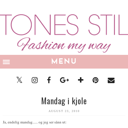
MENU
Mandag i kjole
AUGUST 23, 2010
Ja, endelig mandag...... og jeg ser sånn ut: