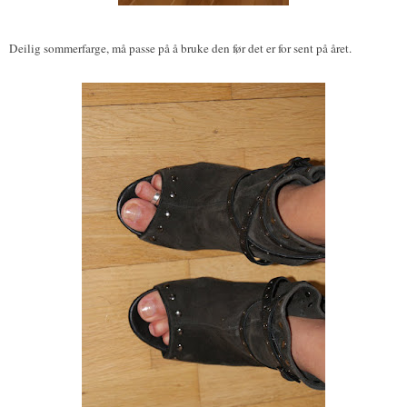
Deilig sommerfarge, må passe på å bruke den før det er for sent på året.