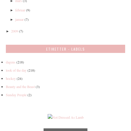
mars
(3)
►
februar
(9)
►
januar
(7)
►
2009
(7)
►
ETIKETTER - LABELS
dagens
(218)
look of the day
(218)
hockey
(24)
Beauty and the Beast
(3)
Sunday People
(2)