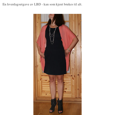
En hverdagsutgave av LBD - kan som kjent brukes til alt.