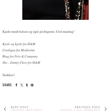
Kjede rundt halsen og ugle på fingeren. God mandag!
Kjole og kjede fra H&M
Cardigan fra Modström
Ring fra Friis & Company
Sko - Jimmy Choo for H&M
Snakkes!
SHARE:
NEXT POST
PREVIOUS POST
TIRSDAG MED HATT
FREDAG I ALL ENKELHET