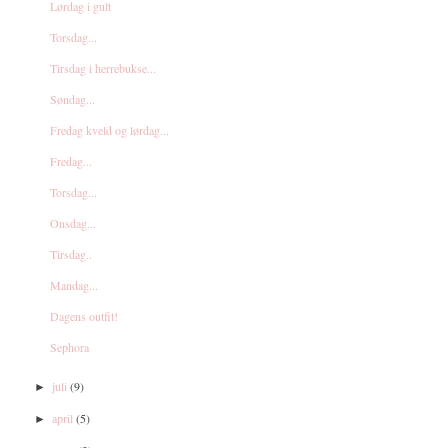
Lørdag i gult
Torsdag...
Tirsdag i herrebukse...
Søndag...
Fredag kveld og lørdag...
Fredag...
Torsdag...
Onsdag...
Tirsdag..
Mandag...
Dagens outfit!
Sephora
juli
(9)
►
april
(5)
►