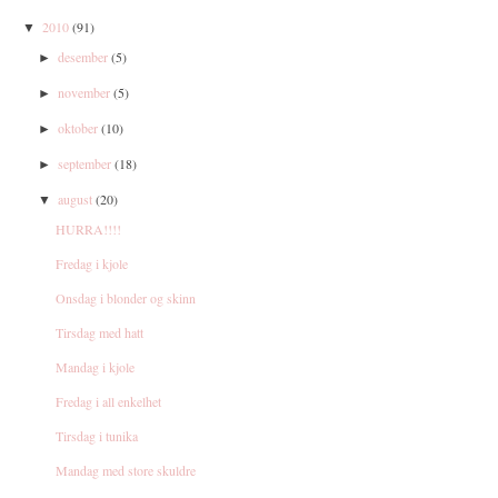
2010
(91)
▼
desember
(5)
►
november
(5)
►
oktober
(10)
►
september
(18)
►
august
(20)
▼
HURRA!!!!
Fredag i kjole
Onsdag i blonder og skinn
Tirsdag med hatt
Mandag i kjole
Fredag i all enkelhet
Tirsdag i tunika
Mandag med store skuldre