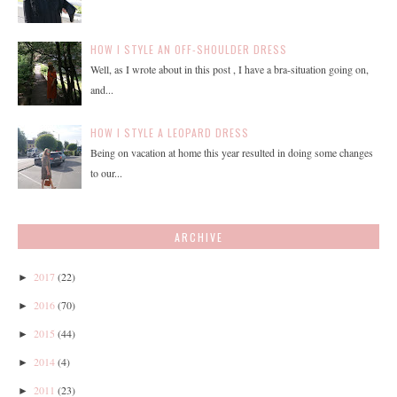
HOW I STYLE AN OFF-SHOULDER DRESS
Well, as I wrote about in this post , I have a bra-situation going on,
and...
HOW I STYLE A LEOPARD DRESS
Being on vacation at home this year resulted in doing some changes
to our...
ARCHIVE
2017
(22)
►
2016
(70)
►
2015
(44)
►
2014
(4)
►
2011
(23)
►